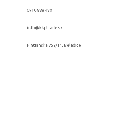
0910 888 480
info@kkptrade.sk
Fintianska 752/11, Beladice